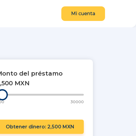
Mi cuenta
Monto del préstamo
2,500 MXN
00
30000
Obtener dinero: 2,500 MXN